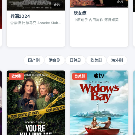
正片
正片
厌女症
异端2024
中原翔子 内田周作 河野知美
雷豪特·比瑟马克 Anneke Sluiters
国产剧
港台剧
日韩剧
欧美剧
海外剧
欧美剧
欧美剧