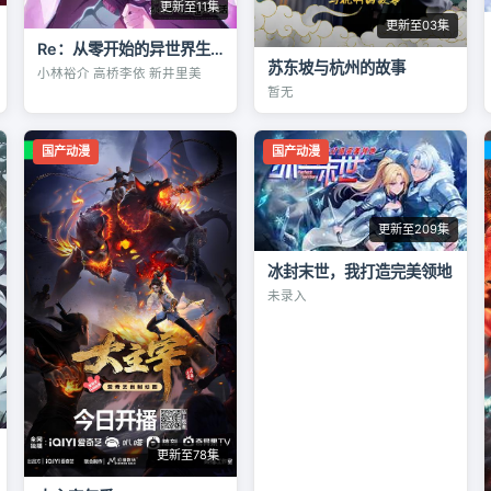
更新至11集
更新至03集
Re：从零开始的异世界生活第四季
苏东坡与杭州的故事
小林裕介 高桥李依 新井里美
暂无
国产动漫
国产动漫
更新至209集
冰封末世，我打造完美领地
未录入
更新至78集